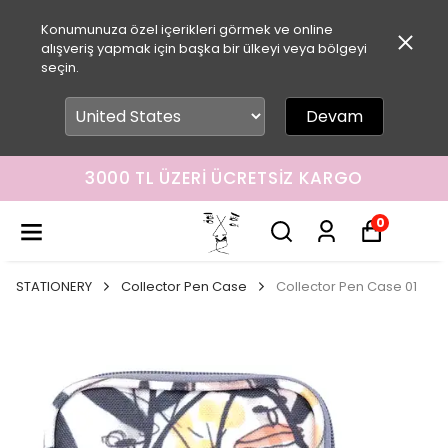
Konumunuza özel içerikleri görmek ve online
alışveriş yapmak için başka bir ülkeyi veya bölgeyi
seçin.
Devam
3000 TL ÜZERI ÜCRETSIZ KARGO
0
STATIONERY
Collector Pen Case
Collector Pen Case 01