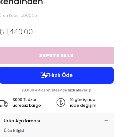
kendinden
Ürün Kodu
:
db00125
₺ 1,440.00
SEPETE EKLE
3000 TL üzeri
10 gün içinde
ücretsiz kargo
iade değişim
Ürün Açıklaması
Ürün Bilgisi