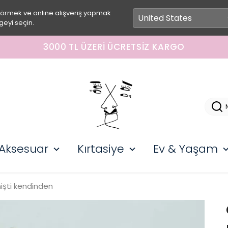
görmek ve online alışveriş yapmak
geyi seçin.
Z KARGO
Aksesuar
Kırtasiye
Ev & Yaşam
işti kendinden