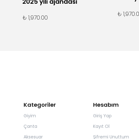
2025 yılı ajandası
₺ 1,970.
₺ 1,970.00
Kategoriler
Hesabım
Giyim
Giriş Yap
Çanta
Kayıt Ol
Aksesuar
Şifremi Unuttum