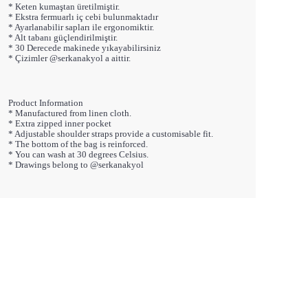
* Keten kumaştan üretilmiştir.
* Ekstra fermuarlı iç cebi bulunmaktadır
* Ayarlanabilir sapları ile ergonomiktir.
* Alt tabanı güçlendirilmiştir.
* 30 Derecede makinede yıkayabilirsiniz
* Çizimler @serkanakyol a aittir.
Product Information
* Manufactured from linen cloth.
* Extra zipped inner pocket
* Adjustable shoulder straps provide a customisable fit.
* The bottom of the bag is reinforced.
* You can wash at 30 degrees Celsius.
* Drawings belong to @serkanakyol