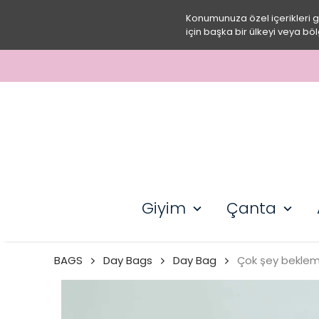
Konumunuza özel içerikleri 
için başka bir ülkeyi veya böl
3000 TL ÜZERI ÜCRETSI
Giyim
Çanta
BAGS
Day Bags
Day Bag
Çok şey beklem