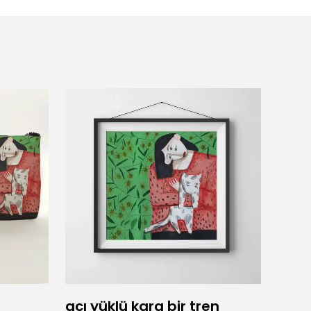
acı yüklü kara bir tren
Adam