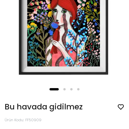
Bu havada gidilmez
Ürün Kodu
:
FF50909