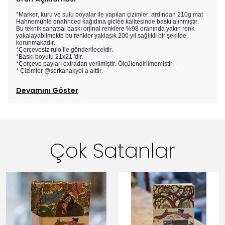
*Marker, kuru ve sulu boyalar ile yapılan çizimler, ardından 210g mat
Hahnemühle enahnced kağıdına giclée kalitesinde baskı alınmıştır.
Bu teknik sanatsal baskı orjinal renklere %98 oranında yakın renk
yakalayabilmekte bu renkler yaklaşık 200 yıl sağlıklı bir şekilde
korunmakadır.
*Çerçevesiz rulo ile gönderilecektir.
*Baskı boyutu 21x21 'dir.
*Çerçeve payları extradan verilmiştir. Ölçülendirilmemiştir.
* Çizimler @serkanakyol a aittir.
Devamını Göster
Çok Satanlar