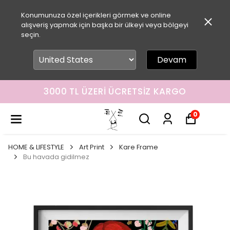
Konumunuza özel içerikleri görmek ve online
alışveriş yapmak için başka bir ülkeyi veya bölgeyi
seçin.
Devam
3000 TL ÜZERI ÜCRETSIZ KARGO
0
HOME & LIFESTYLE
Art Print
Kare Frame
Bu havada gidilmez