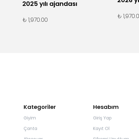
2026 yı
2025 yılı ajandası
₺ 1,970.
₺ 1,970.00
Kategoriler
Hesabım
Giyim
Giriş Yap
Çanta
Kayıt Ol