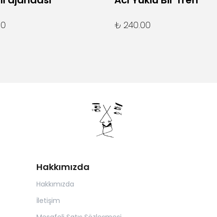
lı ajandası
Acı Yüklü Bir Tren
00
₺ 240.00
Hakkımızda
Hakkımızda
İletişim