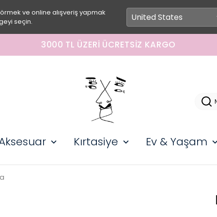
görmek ve online alışveriş yapmak
geyi seçin.
3000 TL ÜZERI ÜCRETSIZ KARGO
Aksesuar
Kırtasiye
Ev & Yaşam
ya