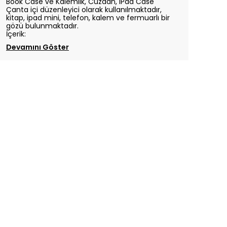
Book Case ve Kalemlik, Cüzdan, IPad Case
Çanta içi düzenleyici olarak kullanılmaktadır,
kitap, ipad mini, telefon, kalem ve fermuarlı bir
gözü bulunmaktadır.
İçerik:
Devamını Göster