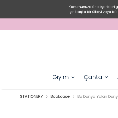
Konumunuza özel içerikleri 
için başka bir ülkeyi veya böl
Giyim
Çanta
STATIONERY
Bookcase
Bu Dunya Yalan Dun