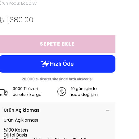
Ürün Kodu
:
Bc00137
₺ 1,380.00
SEPETE EKLE
3000 TL üzeri
10 gün içinde
ücretsiz kargo
iade değişim
Ürün Açıklaması
Ürün Açıklaması
%100 Keten
Dijital Baskı