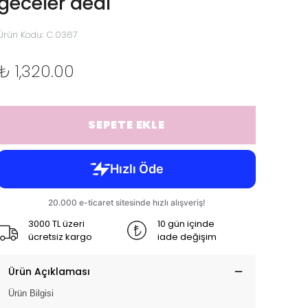
geceler dedi
Ürün Kodu
:
C.0367
₺ 1,320.00
SEPETE EKLE
3000 TL üzeri
10 gün içinde
ücretsiz kargo
iade değişim
Ürün Açıklaması
Ürün Bilgisi