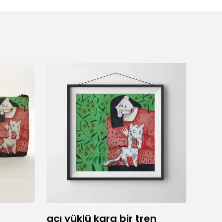
acı yüklü kara bir tren
Adam