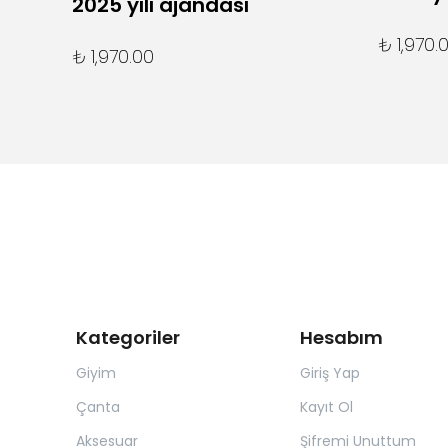
2025 yılı ajandası
₺ 1,970.
₺ 1,970.00
Kategoriler
Hesabım
Giyim
Giriş Yap
Çanta
Kayıt Ol
Aksesuar
Şifremi Unuttum