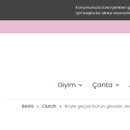
Konumunuza özel içerikleri 
için başka bir ülkeyi veya böl
Giyim
Çanta
BAGS
Clutch
Böyle geçse bütün geceler de