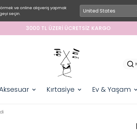
görmek ve online alışveriş yapmak
geyi seçin.
3000 TL ÜZERI ÜCRETSIZ KARGO
Aksesuar
Kırtasiye
Ev & Yaşam
di