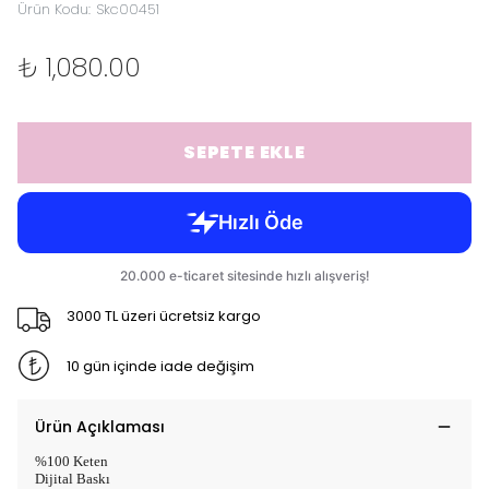
Ürün Kodu
:
Skc00451
₺ 1,080.00
SEPETE EKLE
3000 TL üzeri ücretsiz kargo
10 gün içinde iade değişim
Ürün Açıklaması
%100 Keten
Dijital Baskı