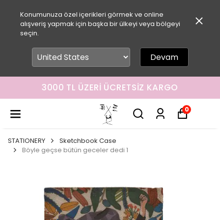
Konumunuza özel içerikleri görmek ve online
alışveriş yapmak için başka bir ülkeyi veya bölgeyi
seçin.
Devam
3000 TL ÜZERI ÜCRETSIZ KARGO
0
STATIONERY
Sketchbook Case
Böyle geçse bütün geceler dedi 1