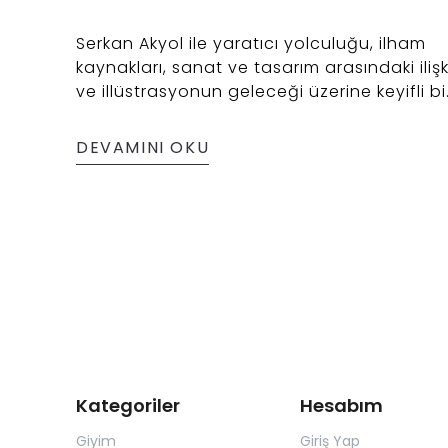
Serkan Akyol ile yaratıcı yolculuğu, ilham
kaynakları, sanat ve tasarım arasındaki ilişk
ve illüstrasyonun geleceği üzerine keyifli bi
söyleşi. Sanatçının kişisel deneyimlerinden
yola çıkarak sanatın dönüşümüne dair
DEVAMINI OKU
içgörüler sunuyor.
Kategoriler
Hesabım
Giyim
Giriş Yap