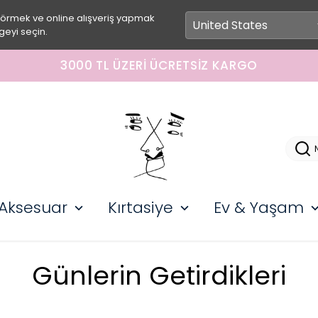
görmek ve online alışveriş yapmak
geyi seçin.
3000 TL ÜZERI ÜCRETSIZ KARGO
Aksesuar
Kırtasiye
Ev & Yaşam
Günlerin Getirdikleri