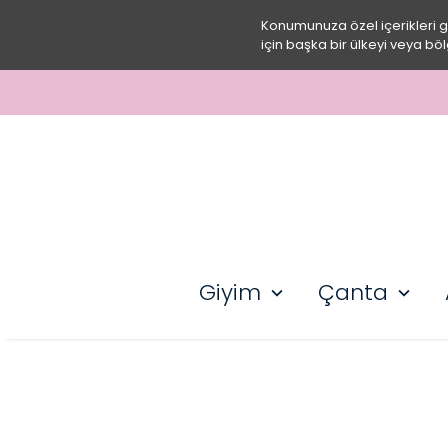
Konumunuza özel içerikleri 
için başka bir ülkeyi veya böl
Giyim
Çanta