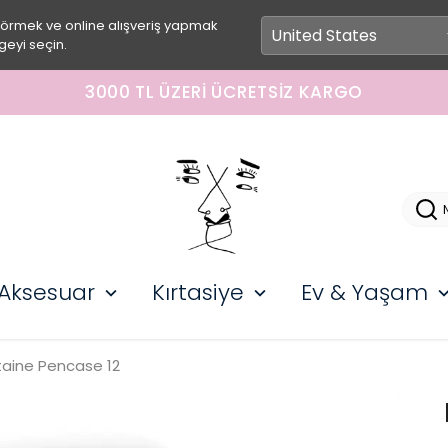
görmek ve online alışveriş yapmak
geyi seçin.
3000 TL ÜZERI ÜCRETSIZ KARGO
Aksesuar
Kırtasiye
Ev & Yaşam
taine Pencase 12