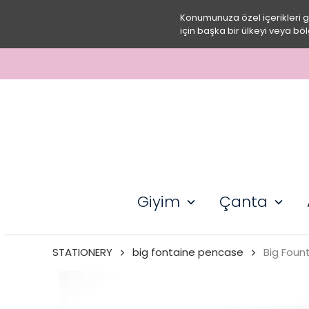
Konumunuza özel içerikleri 
için başka bir ülkeyi veya böl
Giyim
Çanta
STATIONERY
big fontaine pencase
Big Foun