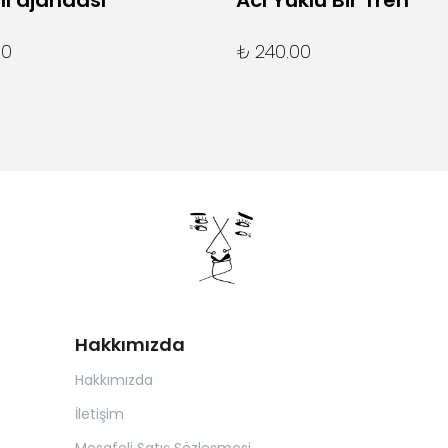
lı ajandası
Acı Yüklü Bir Tren
00
₺ 240.00
Hakkımızda
Hakkımızda
İletişim