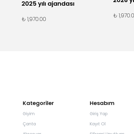
2026 yı
2025 yılı ajandası
₺ 1,970.
₺ 1,970.00
Kategoriler
Hesabım
Giyim
Giriş Yap
Çanta
Kayıt Ol