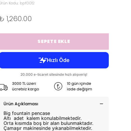
Ürün Kodu
:
bpf0012
₺ 1,260.00
SEPETE EKLE
3000 TL üzeri
10 gün içinde
ücretsiz kargo
iade değişim
Ürün Açıklaması
Big fountain pencase
Altı adet kalem konulabilmektedir.
Orta kısımda boş bir alan bulunmaktadır.
Çamaşır makinesinde yıkanabilmektedir.