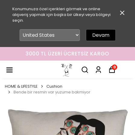
Konumunuza özel içerikleri görmek ve online
alışveriş yapmak için başka bir ülkeyi veya bölgeyi
seçin.
Devam
3000 TL ÜZERI ÜCRETSIZ KARGO
0
HOME & LIFESTYLE
Cushion
Bende bir resmin var yuzume bakmiyor