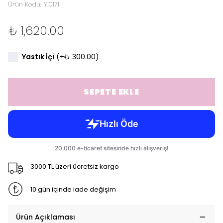
Ürün Kodu
:
Y.0171
₺ 1,620.00
Yastık İçi
(+
₺ 300.00
)
SEPETE EKLE
3000 TL üzeri ücretsiz kargo
10 gün içinde iade değişim
Ürün Açıklaması