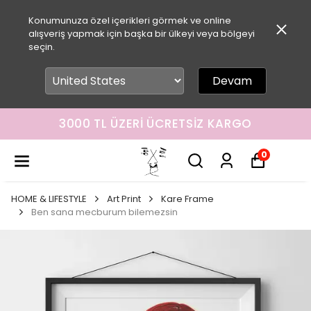
Konumunuza özel içerikleri görmek ve online
alışveriş yapmak için başka bir ülkeyi veya bölgeyi
seçin.
Devam
3000 TL ÜZERI ÜCRETSIZ KARGO
0
HOME & LIFESTYLE
Art Print
Kare Frame
Ben sana mecburum bilemezsin