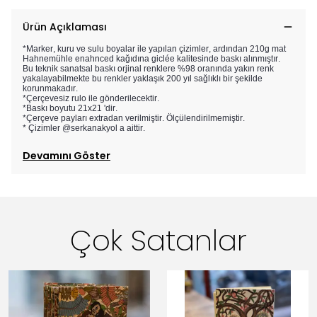
Ürün Açıklaması
*Marker, kuru ve sulu boyalar ile yapılan çizimler, ardından 210g mat
Hahnemühle enahnced kağıdına giclée kalitesinde baskı alınmıştır.
Bu teknik sanatsal baskı orjinal renklere %98 oranında yakın renk
yakalayabilmekte bu renkler yaklaşık 200 yıl sağlıklı bir şekilde
korunmakadır.
*Çerçevesiz rulo ile gönderilecektir.
*Baskı boyutu 21x21 'dir.
*Çerçeve payları extradan verilmiştir. Ölçülendirilmemiştir.
* Çizimler @serkanakyol a aittir.
Devamını Göster
Çok Satanlar