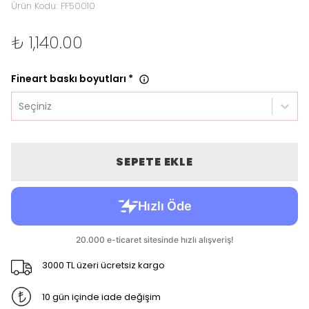
Ürün Kodu
:
FF50010
₺ 1,140.00
Fineart baskı boyutları
*
Seçiniz
SEPETE EKLE
3000 TL üzeri ücretsiz kargo
10 gün içinde iade değişim