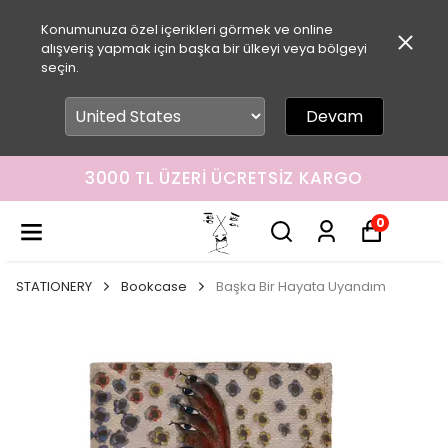
Konumunuza özel içerikleri görmek ve online
alışveriş yapmak için başka bir ülkeyi veya bölgeyi
seçin.
Devam
3000 TL ÜZERI ÜCRETSIZ KARGO
0
STATIONERY
Bookcase
Başka Bir Hayata Uyandım