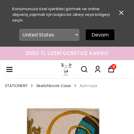
Konumunuza özel içerikleri görmek ve online
alışveriş yapmak için başka bir ülkeyi veya bölgeyi
seçin.
Devam
3000 TL ÜZERI ÜCRETSIZ KARGO
0
STATIONERY
Sketchbook Case
Ayni ruya