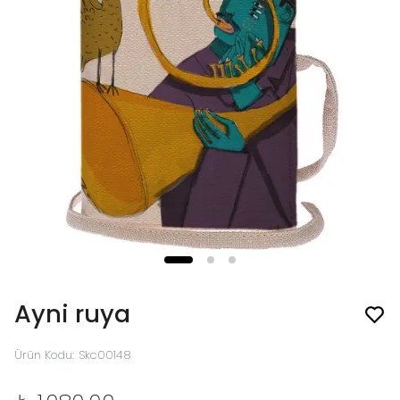
Ayni ruya
Ürün Kodu
:
Skc00148