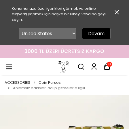
Konumunuza özel içerikleri görmek ve online
alışveriş yapmak için başka bir ülkeyi veya bölgeyi
seçin.
Devam
3000 TL ÜZERI ÜCRETSIZ KARGO
0
ACCESSORIES
Coin Purses
Anlamsız bakıslar, dalıp gitmelerle ilgili