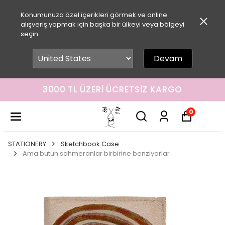
Konumunuza özel içerikleri görmek ve online
alışveriş yapmak için başka bir ülkeyi veya bölgeyi
seçin.
Devam
3000 TL ÜZERI ÜCRETSIZ KARGO
0
STATIONERY
Sketchbook Case
Ama butun sahmeranlar birbirine benziyorlar