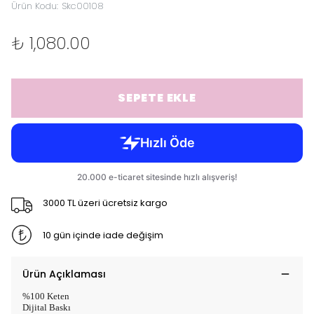
Ürün Kodu
:
Skc00108
₺ 1,080.00
SEPETE EKLE
3000 TL üzeri ücretsiz kargo
10 gün içinde iade değişim
Ürün Açıklaması
%100 Keten
Dijital Baskı