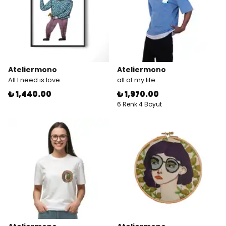
Ateliermono
Ateliermono
All I need is love
all of my life
₺ 1,440.00
₺ 1,970.00
6 Renk 4 Boyut