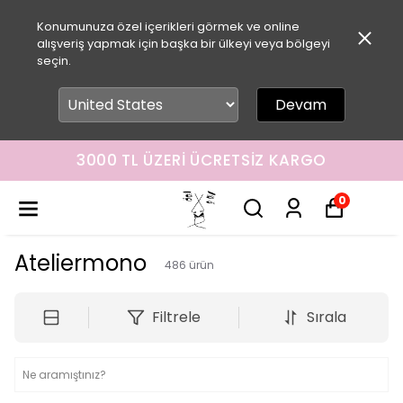
Konumunuza özel içerikleri görmek ve online
alışveriş yapmak için başka bir ülkeyi veya bölgeyi
seçin.
Devam
3000 TL ÜZERI ÜCRETSIZ KARGO
0
Ateliermono
486
ürün
Filtrele
Sırala